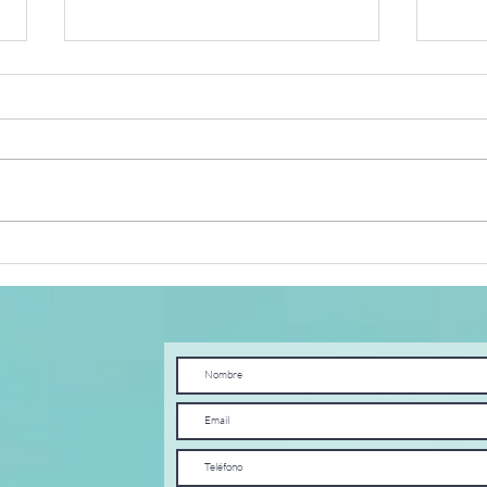
El Loco
20
DE