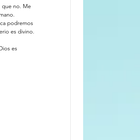
á que no. Me 
umano. 
unca podremos 
rio es divino. 
Dios es 