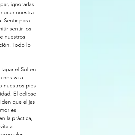
ar, ignorarlas 
onocer nuestra 
. Sentir para 
tir sentir los 
e nuestros 
ción. Todo lo 
 tapar el Sol en 
a nos va a 
jo nuestros pies 
idad. El eclipse 
iden que elijas 
 amor es 
n la práctica, 
vita a 
orporales, 