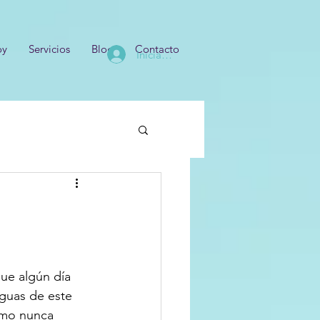
oy
Servicios
Blog
Contacto
Iniciar sesión
ue algún día 
guas de este 
omo nunca 