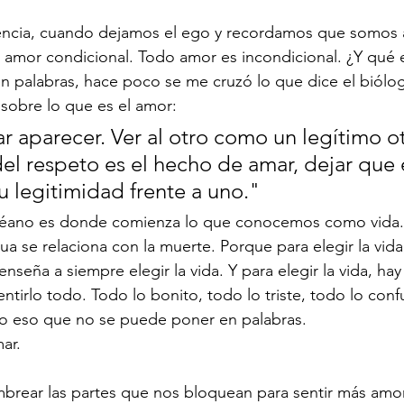
ndencia, cuando dejamos el ego y recordamos que somos
 amor condicional. Todo amor es incondicional. ¿Y qué e
 palabras, hace poco se me cruzó lo que dice el biólog
obre lo que es el amor:
 aparecer. Ver al otro como un legítimo otr
l respeto es el hecho de amar, dejar que e
u legitimidad frente a uno."
céano es donde comienza lo que conocemos como vida.
ua se relaciona con la muerte. Porque para elegir la vid
enseña a siempre elegir la vida. Y para elegir la vida, hay
 sentirlo todo. Todo lo bonito, todo lo triste, todo lo conf
o eso que no se puede poner en palabras. 
ar. 
mbrear las partes que nos bloquean para sentir más am