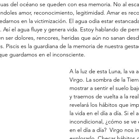
guas del océano se queden con esa memoria. No al escap
dándoles amor, reconocimiento, legitimidad. Amar es rec
edarnos en la victimización. El agua odia estar estancada
s. Así el agua fluye y genera vida. Estoy hablando de permi
 ser dolores, rencores, heridas que aún no sanan desd
s. Piscis es la guardiana de la memoria de nuestra gesta
ue guardamos en el inconsciente. 
A la luz de esta Luna, la va a
Virgo. La sombra de la Tierr
mostrar a sentir el suelo ba
y traernos de vuelta a la real
revelará los hábitos que imp
la vida en el día a día. Si el
incondicional, ¿cómo se ve e
en el día a día?  Virgo nos in
explorarlo. Checar hábitos c