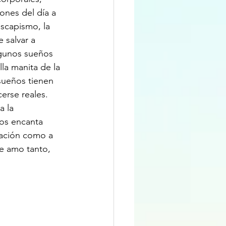
nes del día a 
scapismo, la 
 salvar a 
gunos sueños 
la manita de la 
sueños tienen 
erse reales. 
 la 
nos encanta 
inación como a 
me amo tanto, 