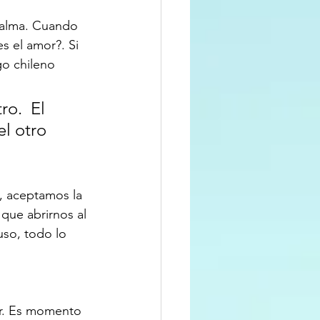
 alma. Cuando 
s el amor?. Si 
o chileno 
o.  El 
l otro 
 
a, aceptamos la 
 que abrirnos al 
uso, todo lo 
or. Es momento 