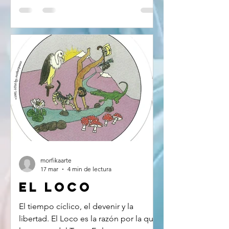
hacer nada se ha vuelto revolucionario.
"En estos días, nosotros (y no sólo
nosotros) callamos. Para mirarnos
dentro, para sembrarse de nuevo, para
más fuertes hacernos, para que el
corazón y la palabra encontraran
nuevos lugares para hacerse. Para esto
sonó nuestro silencio."- El Viejo
Antonio El filósofo y neurocientífico
Ian McGilchrist desmitifica en su libro
The Master and His Emissary: The
Divided Brain and the Making of the
Wester
morfikaarte
17 mar
4 min de lectura
El Loco
El tiempo cíclico, el devenir y la
libertad. El Loco es la razón por la que