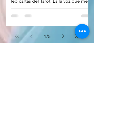
leo cartas del Tarot. Es la voz que me
invita a escuchar lo que las cartas
tienen para decirme. Sacar cartas no es
buscar certezas… es crear un espacio
donde puedo cuestionarme,
1
/
5
observarme y aprender a caminar con
ligereza hacia lo incierto. El número
del Loco es el cero . El cero se
relaciona con el tiempo cíclico . El
tiempo cíclico es la naturaleza misma.
CONTACTO
El tiempo cíclico es sensorial. En el
tiem
Ciudad de México
Tel: 55 1480 6542
morfika.arte@gmail.com